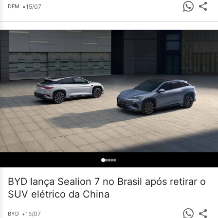
•
15/07
DFM
BYD lança Sealion 7 no Brasil após retirar o
SUV elétrico da China
•
15/07
BYD