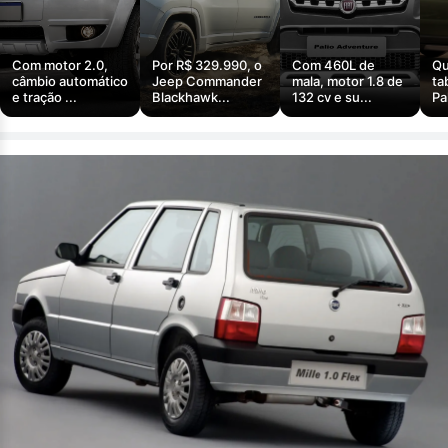
Com motor 2.0,
Por R$ 329.990, o
Com 460L de
Qu
câmbio automático
Jeep Commander
mala, motor 1.8 de
ta
e tração ...
Blackhawk...
132 cv e su...
Pa