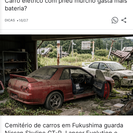
Carro elétrico com pneu murcho gasta mais
bateria?
•
16/07
DICAS
Cemitério de carros em Fukushima guarda