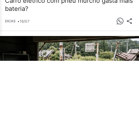
Carro elétrico com pneu murcho gasta mais
bateria?
•
16/07
DICAS
Cemitério de carros em Fukushima guarda