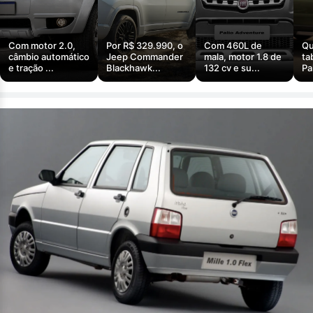
Com motor 2.0,
Por R$ 329.990, o
Com 460L de
Qu
câmbio automático
Jeep Commander
mala, motor 1.8 de
ta
e tração ...
Blackhawk...
132 cv e su...
Pa