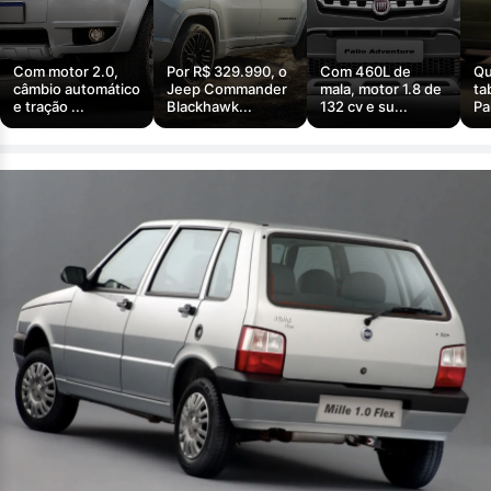
Com motor 2.0,
Por R$ 329.990, o
Com 460L de
Qu
câmbio automático
Jeep Commander
mala, motor 1.8 de
ta
e tração ...
Blackhawk...
132 cv e su...
Pa