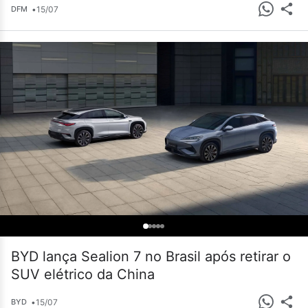
•
15/07
DFM
BYD lança Sealion 7 no Brasil após retirar o
SUV elétrico da China
•
15/07
BYD