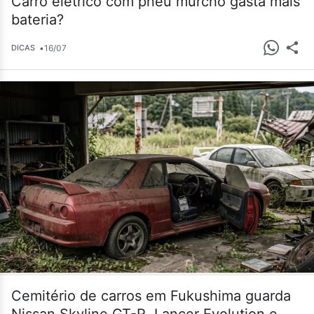
Carro elétrico com pneu murcho gasta mais
bateria?
•
16/07
DICAS
Cemitério de carros em Fukushima guarda