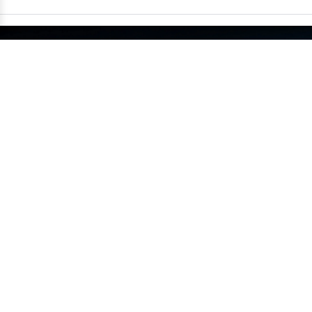
China supera um milhão de carros
exportados em um único mês
•
14/07
MUNDO