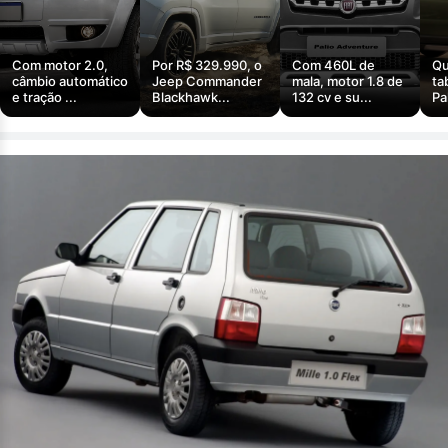
Com motor 2.0,
Por R$ 329.990, o
Com 460L de
Qu
câmbio automático
Jeep Commander
mala, motor 1.8 de
ta
e tração ...
Blackhawk...
132 cv e su...
Pa