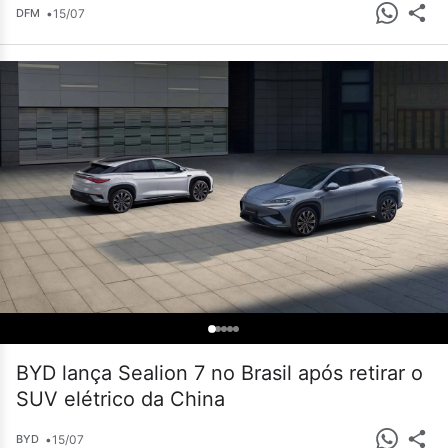
•
15/07
DFM
BYD lança Sealion 7 no Brasil após retirar o
SUV elétrico da China
•
15/07
BYD