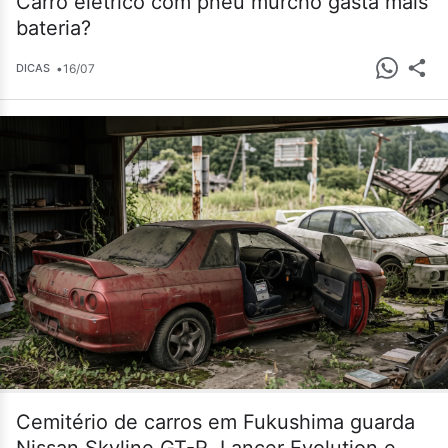
Carro elétrico com pneu murcho gasta mais
bateria?
•
16/07
DICAS
Cemitério de carros em Fukushima guarda