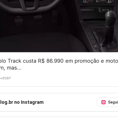
lo Track custa R$ 86.990 em promoção e motor
m, mas...
•
31/07
Blog.br no Instagram
Segui