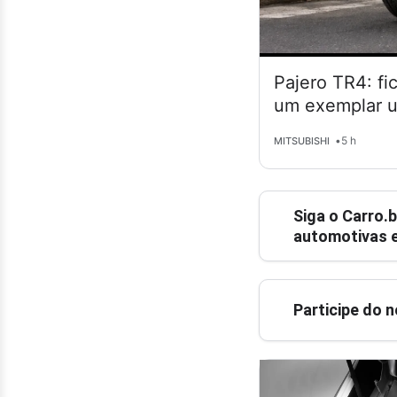
Pajero TR4: fi
um exemplar 
•
5 h
MITSUBISHI
Siga o
Carro.b
automotivas e
Participe do 