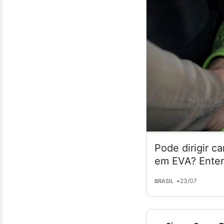
Pode dirigir c
em EVA? Enten
•
23/07
BRASIL