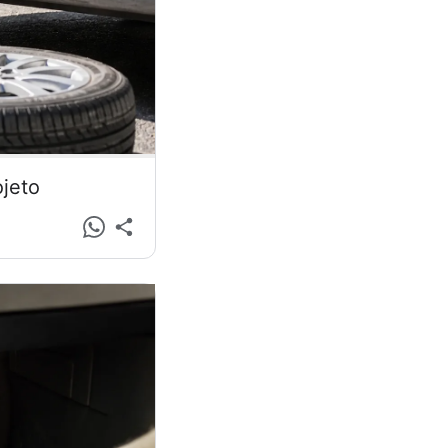
ojeto