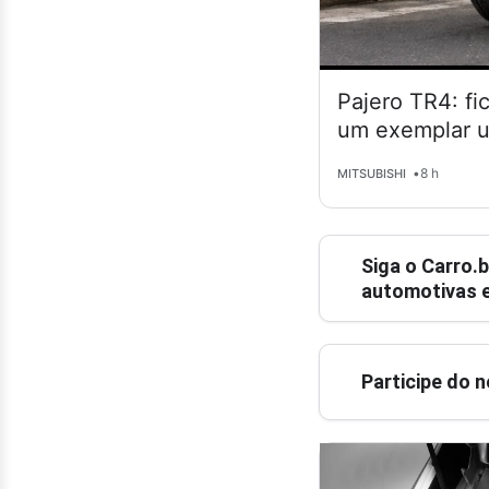
Pajero TR4: fi
um exemplar 
•
8 h
MITSUBISHI
Siga o
Carro.b
automotivas e
Participe do 