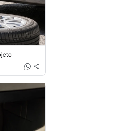
ojeto