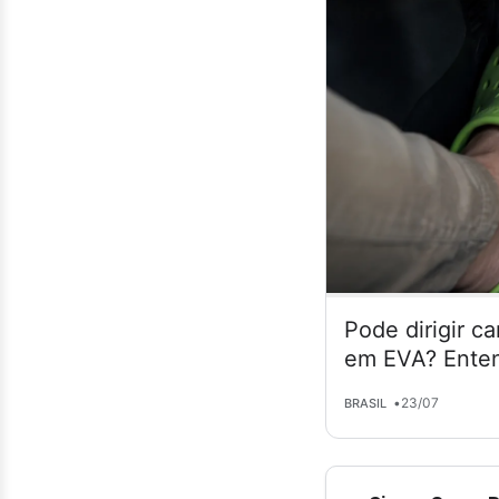
Pode dirigir c
em EVA? Enten
•
23/07
BRASIL