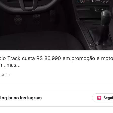
lo Track custa R$ 86.990 em promoção e motor
m, mas...
•
31/07
Blog.br no Instagram
Segui