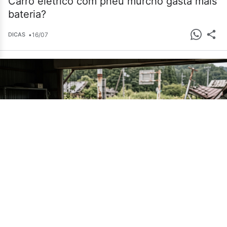
Carro elétrico com pneu murcho gasta mais
bateria?
•
16/07
DICAS
Cemitério de carros em Fukushima guarda