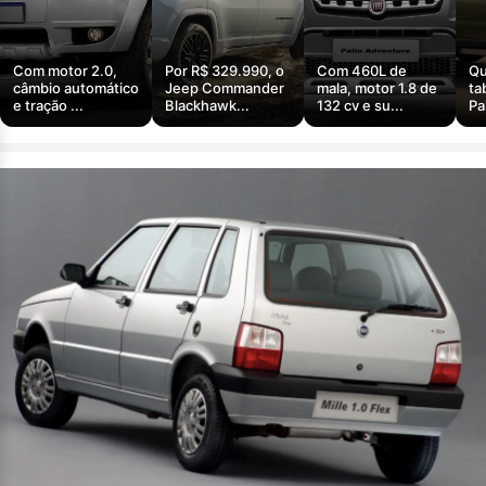
Com motor 2.0,
Por R$ 329.990, o
Com 460L de
Qu
câmbio automático
Jeep Commander
mala, motor 1.8 de
ta
e tração ...
Blackhawk...
132 cv e su...
Pa