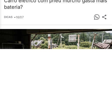
Carro elétrico com pneu murcho gasta mais
bateria?
•
16/07
DICAS
Cemitério de carros em Fukushima guarda