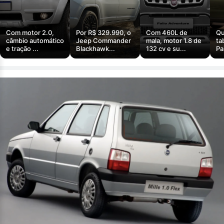
Com motor 2.0,
Por R$ 329.990, o
Com 460L de
Qu
câmbio automático
Jeep Commander
mala, motor 1.8 de
ta
e tração ...
Blackhawk...
132 cv e su...
Pa