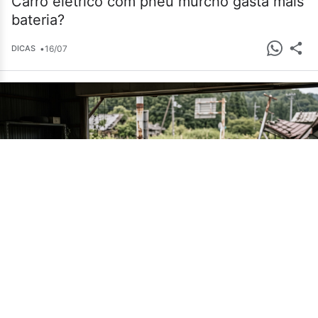
Carro elétrico com pneu murcho gasta mais
bateria?
•
16/07
DICAS
Cemitério de carros em Fukushima guarda