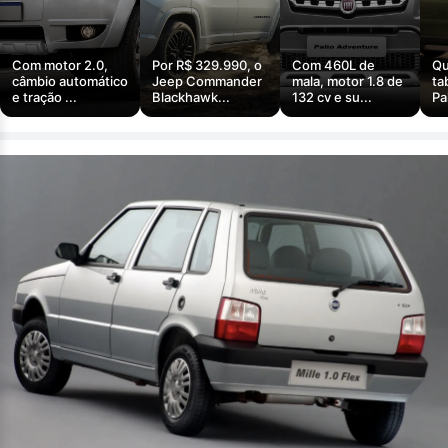
Com motor 2.0,
Por R$ 329.990, o
Com 460L de
Qu
câmbio automático
Jeep Commander
mala, motor 1.8 de
ta
e tração ...
Blackhawk...
132 cv e su...
Pa