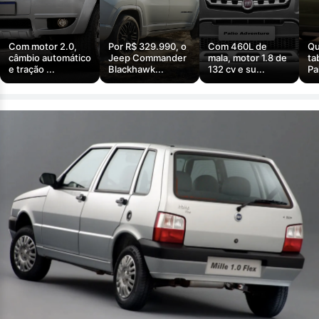
Com motor 2.0,
Por R$ 329.990, o
Com 460L de
Qu
câmbio automático
Jeep Commander
mala, motor 1.8 de
ta
e tração ...
Blackhawk...
132 cv e su...
Pa