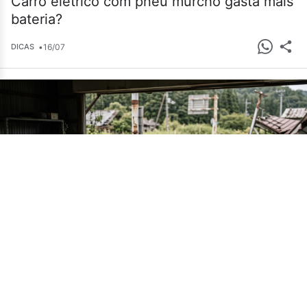
Carro elétrico com pneu murcho gasta mais
bateria?
•
16/07
DICAS
Cemitério de carros em Fukushima guarda