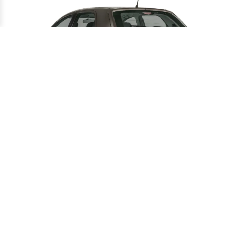
Chevrolet Celta LT 1.0 2016 segue no
mercado de usados entre R$ 35 mil e R$
40 mil
•
14/07
USADOS