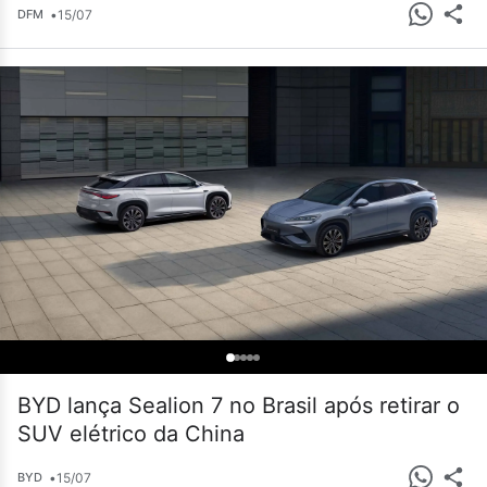
•
15/07
DFM
BYD lança Sealion 7 no Brasil após retirar o
SUV elétrico da China
•
15/07
BYD