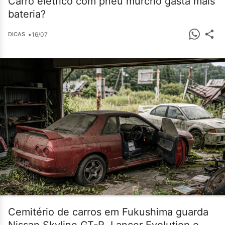
Carro elétrico com pneu murcho gasta mais
bateria?
•
16/07
DICAS
Cemitério de carros em Fukushima guarda