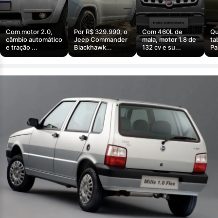
Com motor 2.0,
Por R$ 329.990, o
Com 460L de
Qu
câmbio automático
Jeep Commander
mala, motor 1.8 de
ta
e tração ...
Blackhawk...
132 cv e su...
Pa