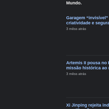
Mundo.
Garagem “invisível”
criatividade e segur
3 mêss atrás
Artemis II pousa no 
missão histórica ao
3 mêss atrás
Xi Jinping rejeita i