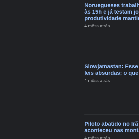
Noruegueses trabal
às 15h e já testam j
produtividade manti
4 mêss atrás
Slowjamastan: Esse 
leis absurdas; o que
4 mêss atrás
Piloto abatido no Ir
aconteceu nas mont
4 mêss atrás