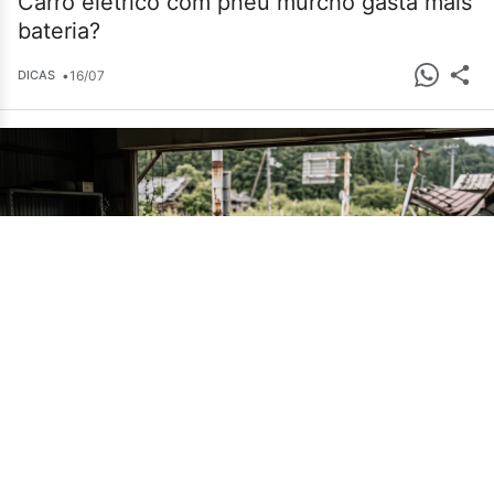
Carro elétrico com pneu murcho gasta mais
bateria?
•
16/07
DICAS
Cemitério de carros em Fukushima guarda