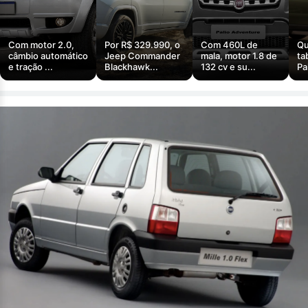
Com motor 2.0,
Por R$ 329.990, o
Com 460L de
Qu
câmbio automático
Jeep Commander
mala, motor 1.8 de
ta
e tração ...
Blackhawk...
132 cv e su...
Pa