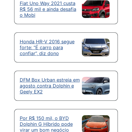
Fiat Uno Way 2021 custa
R$ 56 mil e ainda desafia
o Mobi
Honda HR-V 2016 segue
forte: “É carro para
confiar”, diz dono
DFM Box Urban estreia em
agosto contra Dolphin e
Geely EX2
Por R$ 150 mil, o BYD
Dolphin G Híbrido pode
virar um bom negócio