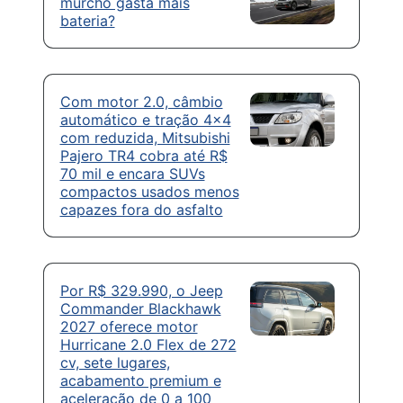
murcho gasta mais
bateria?
Com motor 2.0, câmbio
automático e tração 4×4
com reduzida, Mitsubishi
Pajero TR4 cobra até R$
70 mil e encara SUVs
compactos usados menos
capazes fora do asfalto
Por R$ 329.990, o Jeep
Commander Blackhawk
2027 oferece motor
Hurricane 2.0 Flex de 272
cv, sete lugares,
acabamento premium e
aceleração de 0 a 100