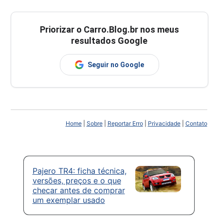
Priorizar o Carro.Blog.br nos meus
resultados Google
Seguir no Google
Home
|
Sobre
|
Reportar Erro
|
Privacidade
|
Contato
Pajero TR4: ficha técnica,
versões, preços e o que
checar antes de comprar
um exemplar usado