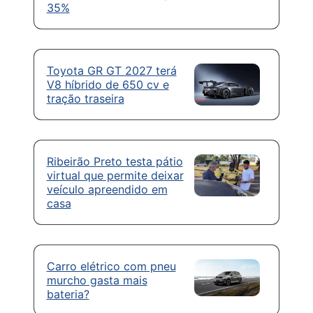
35%
Toyota GR GT 2027 terá
V8 híbrido de 650 cv e
tração traseira
Ribeirão Preto testa pátio
virtual que permite deixar
veículo apreendido em
casa
Carro elétrico com pneu
murcho gasta mais
bateria?