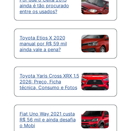
ainda é tão procurado
entre os usados?
Toyota Etios X 2020
manual por R$ 59 mil
ainda vale a pena?
Toyota Yaris Cross XRX 1.5
2026: Preço, Ficha
técnica, Consumo e Fotos
Fiat Uno Way 2021 custa
R$ 56 mil e ainda desafia
o Mobi