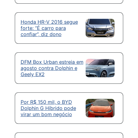
Honda HR-V 2016 segue
forte: “É carro para
confiar”, diz dono
DFM Box Urban estreia em
agosto contra Dolphin e
Geely EX2
Por R$ 150 mil, o BYD
Dolphin G Híbrido pode
virar um bom negócio