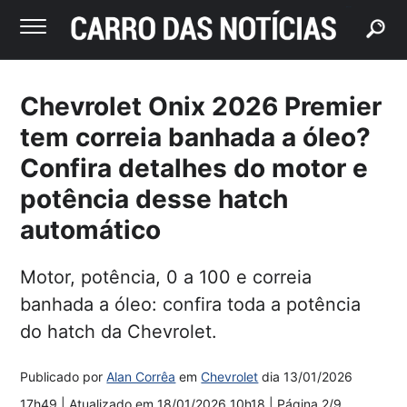
buscar
Chevrolet Onix 2026 Premier
tem correia banhada a óleo?
Confira detalhes do motor e
potência desse hatch
automático
Motor, potência, 0 a 100 e correia
banhada a óleo: confira toda a potência
do hatch da Chevrolet.
Publicado por
Alan Corrêa
em
Chevrolet
dia
13/01/2026
17h49
| Atualizado em
18/01/2026 10h18
| Página 2/9