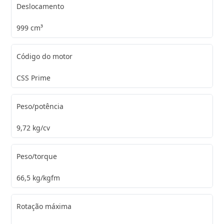
Deslocamento
999 cm³
Código do motor
CSS Prime
Peso/potência
9,72 kg/cv
Peso/torque
66,5 kg/kgfm
Rotação máxima