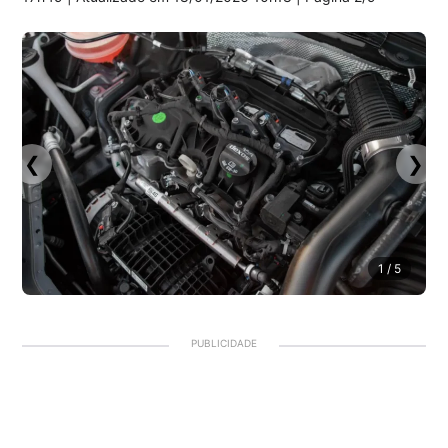
❮
❯
1
/ 5
PUBLICIDADE