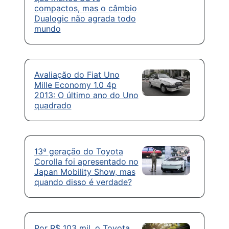
compactos, mas o câmbio
Dualogic não agrada todo
mundo
Avaliação do Fiat Uno
Mille Economy 1.0 4p
2013: O último ano do Uno
quadrado
13ª geração do Toyota
Corolla foi apresentado no
Japan Mobility Show, mas
quando disso é verdade?
Por R$ 103 mil, o Toyota