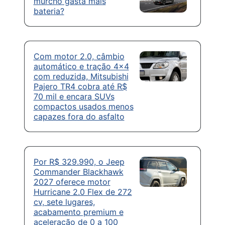
murcho gasta mais
bateria?
Com motor 2.0, câmbio
automático e tração 4×4
com reduzida, Mitsubishi
Pajero TR4 cobra até R$
70 mil e encara SUVs
compactos usados menos
capazes fora do asfalto
Por R$ 329.990, o Jeep
Commander Blackhawk
2027 oferece motor
Hurricane 2.0 Flex de 272
cv, sete lugares,
acabamento premium e
aceleração de 0 a 100