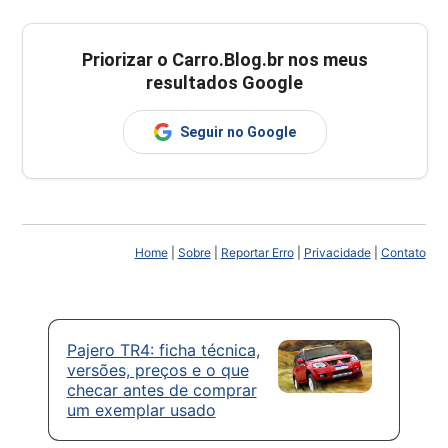
Priorizar o Carro.Blog.br nos meus
resultados Google
Seguir no Google
Home
|
Sobre
|
Reportar Erro
|
Privacidade
|
Contato
Pajero TR4: ficha técnica,
versões, preços e o que
checar antes de comprar
um exemplar usado