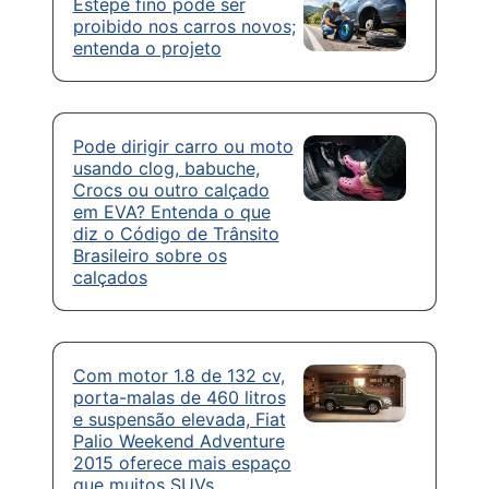
Estepe fino pode ser
proibido nos carros novos;
entenda o projeto
Pode dirigir carro ou moto
usando clog, babuche,
Crocs ou outro calçado
em EVA? Entenda o que
diz o Código de Trânsito
Brasileiro sobre os
calçados
Com motor 1.8 de 132 cv,
porta-malas de 460 litros
e suspensão elevada, Fiat
Palio Weekend Adventure
2015 oferece mais espaço
que muitos SUVs