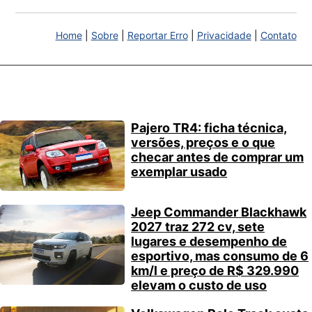
Home
|
Sobre
|
Reportar Erro
|
Privacidade
|
Contato
Pajero TR4: ficha técnica,
versões, preços e o que
checar antes de comprar um
exemplar usado
Jeep Commander Blackhawk
2027 traz 272 cv, sete
lugares e desempenho de
esportivo, mas consumo de 6
km/l e preço de R$ 329.990
elevam o custo de uso