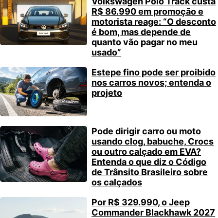
Volkswagen Polo Track custa
R$ 86.990 em promoção e
motorista reage: “O desconto
é bom, mas depende de
quanto vão pagar no meu
usado”
Estepe fino pode ser proibido
nos carros novos; entenda o
projeto
Pode dirigir carro ou moto
usando clog, babuche, Crocs
ou outro calçado em EVA?
Entenda o que diz o Código
de Trânsito Brasileiro sobre
os calçados
Por R$ 329.990, o Jeep
Commander Blackhawk 2027