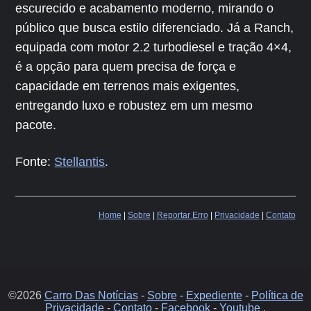
escurecido e acabamento moderno, mirando o
público que busca estilo diferenciado. Já a Ranch,
equipada com motor 2.2 turbodiesel e tração 4×4,
é a opção para quem precisa de força e
capacidade em terrenos mais exigentes,
entregando luxo e robustez em um mesmo
pacote.
Fonte:
Stellantis
.
Home
|
Sobre
|
Reportar Erro
|
Privacidade
|
Contato
©2026
Carro Das Notícias
-
Sobre
-
Expediente
-
Política de
Privacidade
-
Contato
-
Facebook
-
Youtube
.