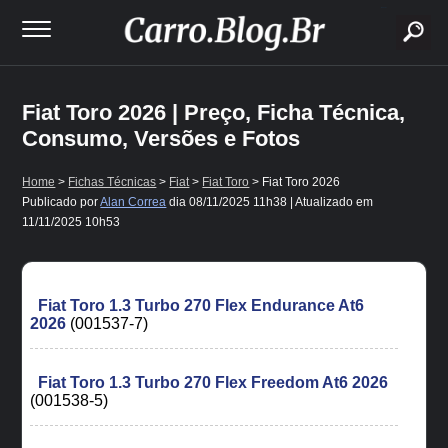
buscar
Fiat Toro 2026 | Preço, Ficha Técnica,
Consumo, Versões e Fotos
Home
>
Fichas Técnicas
>
Fiat
>
Fiat Toro
> Fiat Toro 2026
Publicado por
Alan Correa
dia
08/11/2025 11h38
| Atualizado em
11/11/2025 10h53
Fiat Toro 1.3 Turbo 270 Flex Endurance At6
2026
(001537-7)
Fiat Toro 1.3 Turbo 270 Flex Freedom At6 2026
(001538-5)