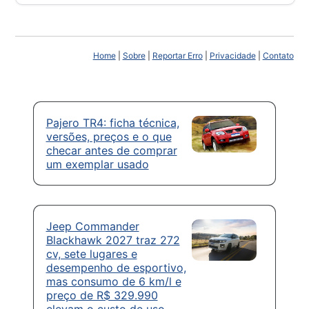
Home
|
Sobre
|
Reportar Erro
|
Privacidade
|
Contato
Pajero TR4: ficha técnica,
versões, preços e o que
checar antes de comprar
um exemplar usado
Jeep Commander
Blackhawk 2027 traz 272
cv, sete lugares e
desempenho de esportivo,
mas consumo de 6 km/l e
preço de R$ 329.990