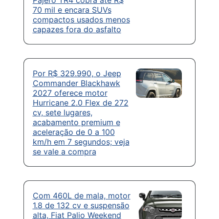
Pajero TR4 cobra até R$
70 mil e encara SUVs
compactos usados menos
capazes fora do asfalto
Por R$ 329.990, o Jeep
Commander Blackhawk
2027 oferece motor
Hurricane 2.0 Flex de 272
cv, sete lugares,
acabamento premium e
aceleração de 0 a 100
km/h em 7 segundos; veja
se vale a compra
Com 460L de mala, motor
1.8 de 132 cv e suspensão
alta, Fiat Palio Weekend