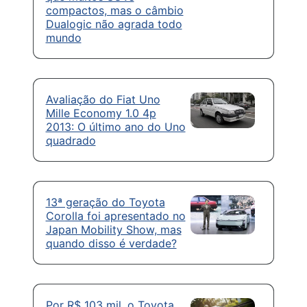
compactos, mas o câmbio
Dualogic não agrada todo
mundo
Avaliação do Fiat Uno
Mille Economy 1.0 4p
2013: O último ano do Uno
quadrado
13ª geração do Toyota
Corolla foi apresentado no
Japan Mobility Show, mas
quando disso é verdade?
Por R$ 103 mil, o Toyota