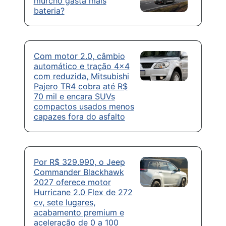
murcho gasta mais
bateria?
Com motor 2.0, câmbio
automático e tração 4×4
com reduzida, Mitsubishi
Pajero TR4 cobra até R$
70 mil e encara SUVs
compactos usados menos
capazes fora do asfalto
Por R$ 329.990, o Jeep
Commander Blackhawk
2027 oferece motor
Hurricane 2.0 Flex de 272
cv, sete lugares,
acabamento premium e
aceleração de 0 a 100