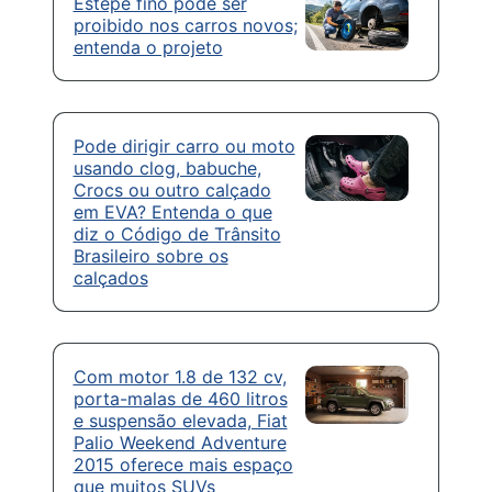
Estepe fino pode ser
proibido nos carros novos;
entenda o projeto
Pode dirigir carro ou moto
usando clog, babuche,
Crocs ou outro calçado
em EVA? Entenda o que
diz o Código de Trânsito
Brasileiro sobre os
calçados
Com motor 1.8 de 132 cv,
porta-malas de 460 litros
e suspensão elevada, Fiat
Palio Weekend Adventure
2015 oferece mais espaço
que muitos SUVs