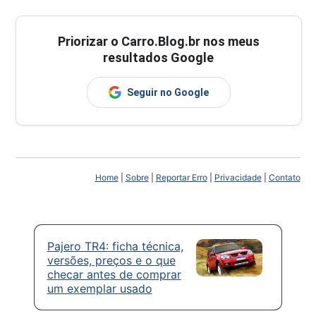
Priorizar o Carro.Blog.br nos meus
resultados Google
Seguir no Google
Home
|
Sobre
|
Reportar Erro
|
Privacidade
|
Contato
Pajero TR4: ficha técnica,
versões, preços e o que
checar antes de comprar
um exemplar usado