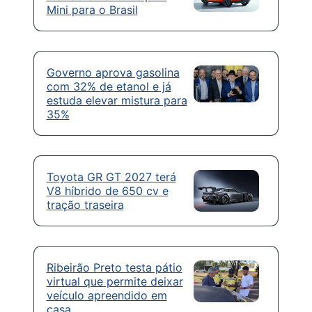
Mini para o Brasil
Governo aprova gasolina
com 32% de etanol e já
estuda elevar mistura para
35%
Toyota GR GT 2027 terá
V8 híbrido de 650 cv e
tração traseira
Ribeirão Preto testa pátio
virtual que permite deixar
veículo apreendido em
casa