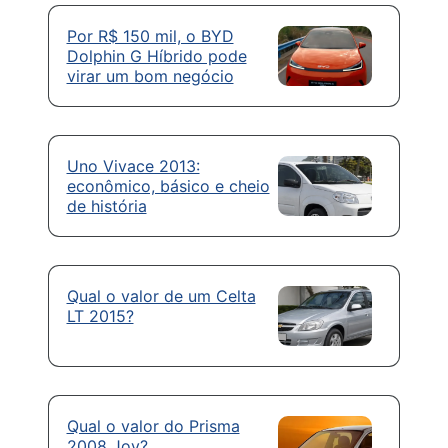
Por R$ 150 mil, o BYD
Dolphin G Híbrido pode
virar um bom negócio
Uno Vivace 2013:
econômico, básico e cheio
de história
Qual o valor de um Celta
LT 2015?
Qual o valor do Prisma
2008 Joy?