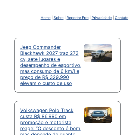
Home
|
Sobre
|
Reportar Erro
|
Privacidade
|
Contato
Jeep Commander
Blackhawk 2027 traz 272
cv, sete lugares e
desempenho de esportivo,
mas consumo de 6 km/l e
preço de R$ 329.990
elevam o custo de uso
Volkswagen Polo Track
custa R$ 86.990 em
promoção e motorista
reage: “O desconto é bom,
mas depende de quanto