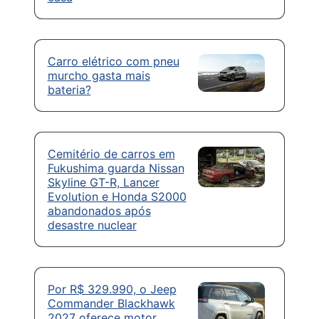
Carro elétrico com pneu
murcho gasta mais
bateria?
Cemitério de carros em
Fukushima guarda Nissan
Skyline GT-R, Lancer
Evolution e Honda S2000
abandonados após
desastre nuclear
Por R$ 329.990, o Jeep
Commander Blackhawk
2027 oferece motor