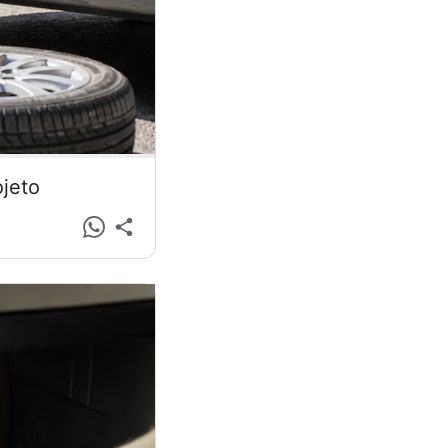
ojeto