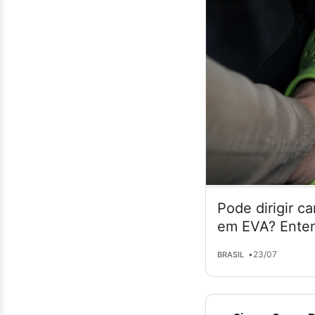
Pode dirigir c
em EVA? Enten
•
23/07
BRASIL