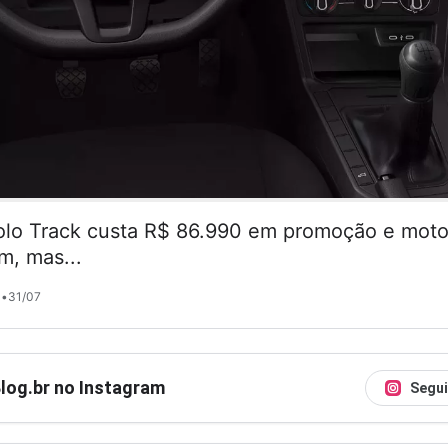
lo Track custa R$ 86.990 em promoção e motor
m, mas...
•
31/07
Blog.br no Instagram
Segui