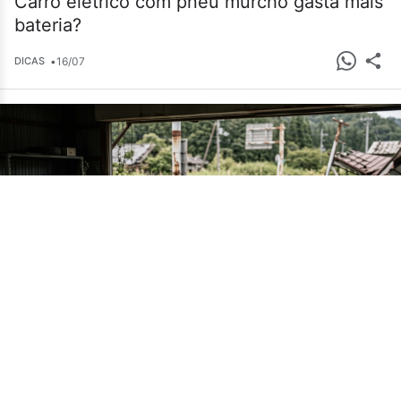
Carro elétrico com pneu murcho gasta mais
bateria?
•
16/07
DICAS
Cemitério de carros em Fukushima guarda