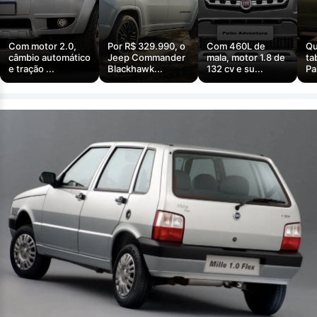
Com motor 2.0,
Por R$ 329.990, o
Com 460L de
Qu
câmbio automático
Jeep Commander
mala, motor 1.8 de
ta
e tração ...
Blackhawk...
132 cv e su...
Pa