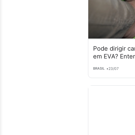
Pode dirigir c
em EVA? Enten
•
23/07
BRASIL