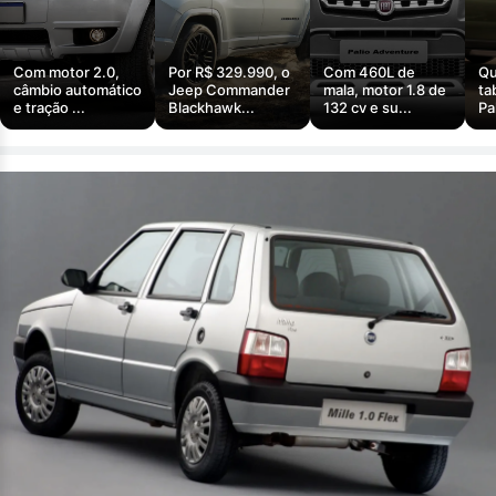
Com motor 2.0,
Por R$ 329.990, o
Com 460L de
Qu
câmbio automático
Jeep Commander
mala, motor 1.8 de
ta
e tração ...
Blackhawk...
132 cv e su...
Pa