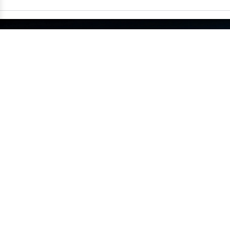
China supera um milhão de carros
exportados em um único mês
•
14/07
MUNDO