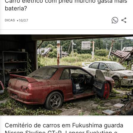
Carro elétrico com pneu murcho gasta mais
bateria?
•
16/07
DICAS
Cemitério de carros em Fukushima guarda