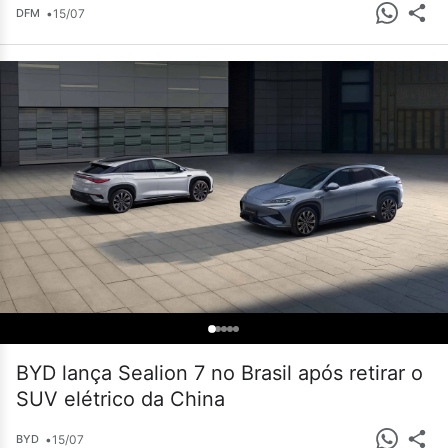
•
15/07
DFM
BYD lança Sealion 7 no Brasil após retirar o
SUV elétrico da China
•
15/07
BYD