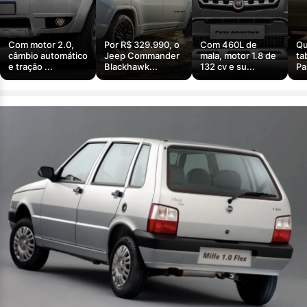
Com motor 2.0,
Por R$ 329.990, o
Com 460L de
Qu
câmbio automático
Jeep Commander
mala, motor 1.8 de
ta
e tração ...
Blackhawk...
132 cv e su...
Pa