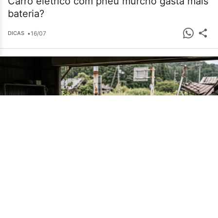
Carro elétrico com pneu murcho gasta mais
bateria?
•
16/07
DICAS
Cemitério de carros em Fukushima guarda