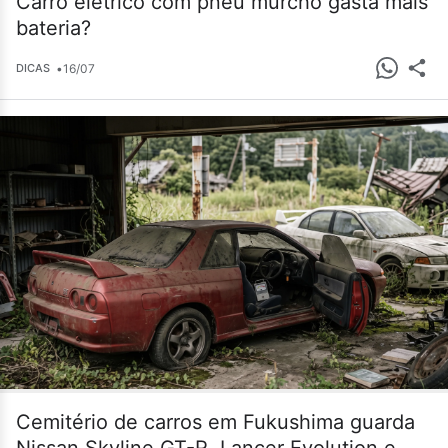
Carro elétrico com pneu murcho gasta mais
bateria?
•
16/07
DICAS
Cemitério de carros em Fukushima guarda