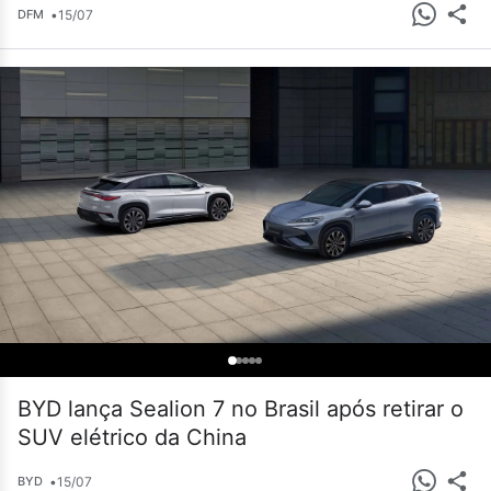
•
15/07
DFM
BYD lança Sealion 7 no Brasil após retirar o
SUV elétrico da China
•
15/07
BYD