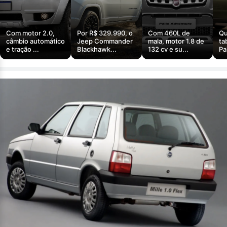
Com motor 2.0,
Por R$ 329.990, o
Com 460L de
Qu
câmbio automático
Jeep Commander
mala, motor 1.8 de
ta
e tração ...
Blackhawk...
132 cv e su...
Pa