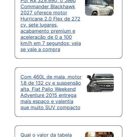
Por R$ 329.990, o Jeep
Commander Blackhawk
2027 oferece motor
Hurricane 2.0 Flex de 272
cv, sete lugares,
acabamento premium e
aceleração de 0 a 100
km/h em 7 segundos; veja
se vale a compra
Com 460L de mala, motor
1.8 de 132 cv e suspensão
alta, Fiat Palio Weekend
Adventure 2015 entrega
mais espaço e valentia
que muito SUV compacto
Qual o valor da tabela