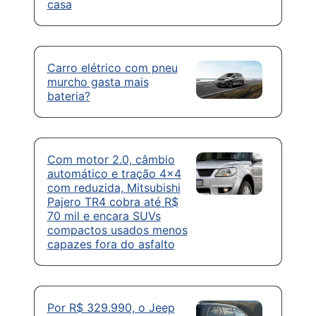
casa
Carro elétrico com pneu
murcho gasta mais
bateria?
Com motor 2.0, câmbio
automático e tração 4×4
com reduzida, Mitsubishi
Pajero TR4 cobra até R$
70 mil e encara SUVs
compactos usados menos
capazes fora do asfalto
Por R$ 329.990, o Jeep