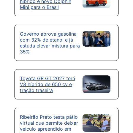
híbrido e novo Dolphin
Mini para o Brasil
Governo aprova gasolina
com 32% de etanol e já
estuda elevar mistura para
35%
Toyota GR GT 2027 terá
V8 híbrido de 650 cv e
tração traseira
Ribeirão Preto testa pátio
virtual que permite deixar
veículo apreendido em