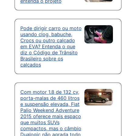
entenda o projeto
Pode dirigir carro ou moto
usando clog, babuche,
Crocs ou outro calçado
em EVA? Entenda o que
diz o Código de Trânsito
Brasileiro sobre os
calçados
Com motor 1.8 de 132 cv,
porta-malas de 460 litros
e suspensão elevada, Fiat
Palio Weekend Adventure
2015 oferece mais espaço
que muitos SUVs
compactos, mas o câmbio
Dualogic não agrada todo