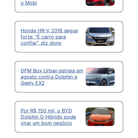
o Mobi
Honda HR-V 2016 segue
forte: “É carro para
confiar”, diz dono
DFM Box Urban estreia em
agosto contra Dolphin e
Geely EX2
Por R$ 150 mil, o BYD
Dolphin G Híbrido pode
virar um bom negócio