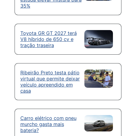
35%
Toyota GR GT 2027 terá
V8 híbrido de 650 cv e
tração traseira
Ribeirão Preto testa pátio
virtual que permite deixar
veículo apreendido em
casa
Carro elétrico com pneu
murcho gasta mais
bateria?