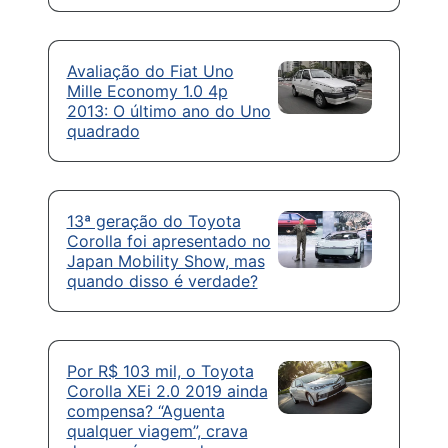
Avaliação do Fiat Uno
Mille Economy 1.0 4p
2013: O último ano do Uno
quadrado
13ª geração do Toyota
Corolla foi apresentado no
Japan Mobility Show, mas
quando disso é verdade?
Por R$ 103 mil, o Toyota
Corolla XEi 2.0 2019 ainda
compensa? “Aguenta
qualquer viagem”, crava