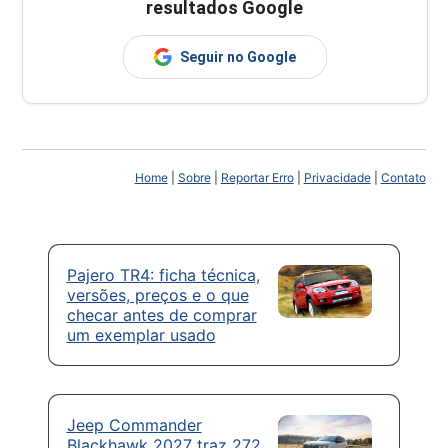
resultados Google
Seguir no Google
Home
|
Sobre
|
Reportar Erro
|
Privacidade
|
Contato
Pajero TR4: ficha técnica,
versões, preços e o que
checar antes de comprar
um exemplar usado
Jeep Commander
Blackhawk 2027 traz 272