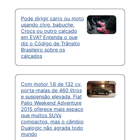
Pode dirigir carro ou moto
usando clog, babuche,
Crocs ou outro calçado
em EVA? Entenda o que
diz o Código de Trânsito
Brasileiro sobre os
calçados
Com motor 1.8 de 132 cv,
porta-malas de 460 litros
e suspensão elevada, Fiat
Palio Weekend Adventure
2015 oferece mais espaço
que muitos SUVs
compactos, mas o câmbio
Dualogic não agrada todo
mundo