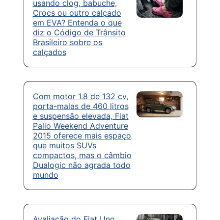
usando clog, babuche,
Crocs ou outro calçado
em EVA? Entenda o que
diz o Código de Trânsito
Brasileiro sobre os
calçados
Com motor 1.8 de 132 cv,
porta-malas de 460 litros
e suspensão elevada, Fiat
Palio Weekend Adventure
2015 oferece mais espaço
que muitos SUVs
compactos, mas o câmbio
Dualogic não agrada todo
mundo
Avaliação do Fiat Uno