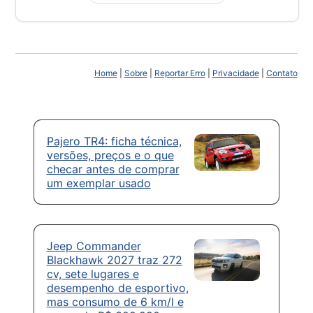
Home
|
Sobre
|
Reportar Erro
|
Privacidade
|
Contato
Pajero TR4: ficha técnica,
versões, preços e o que
checar antes de comprar
um exemplar usado
Jeep Commander
Blackhawk 2027 traz 272
cv, sete lugares e
desempenho de esportivo,
mas consumo de 6 km/l e