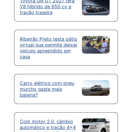
Toyota GR GT 2027 terá
V8 híbrido de 650 cv e
tração traseira
Ribeirão Preto testa pátio
virtual que permite deixar
veículo apreendido em
casa
Carro elétrico com pneu
murcho gasta mais
bateria?
Com motor 2.0, câmbio
automático e tração 4×4