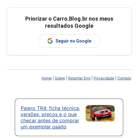
Priorizar o Carro.Blog.br nos meus
resultados Google
Seguir no Google
Home
|
Sobre
|
Reportar Erro
|
Privacidade
|
Contato
Pajero TR4: ficha técnica,
versões, preços e o que
checar antes de comprar
um exemplar usado