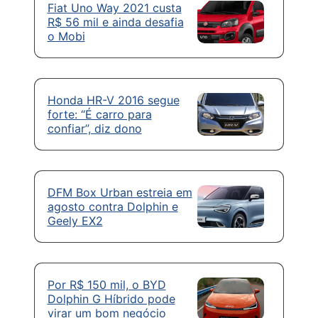
Fiat Uno Way 2021 custa
R$ 56 mil e ainda desafia
o Mobi
Honda HR-V 2016 segue
forte: “É carro para
confiar”, diz dono
DFM Box Urban estreia em
agosto contra Dolphin e
Geely EX2
Por R$ 150 mil, o BYD
Dolphin G Híbrido pode
virar um bom negócio