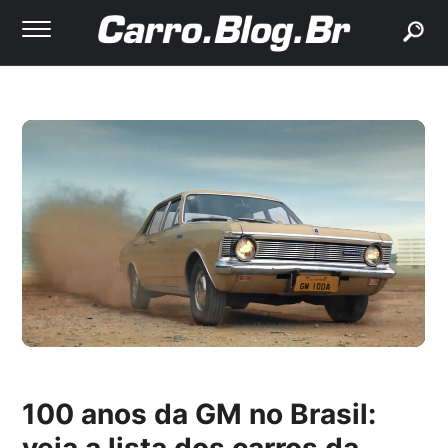
buscar
100 anos da GM no Brasil:
veja a lista dos carros da