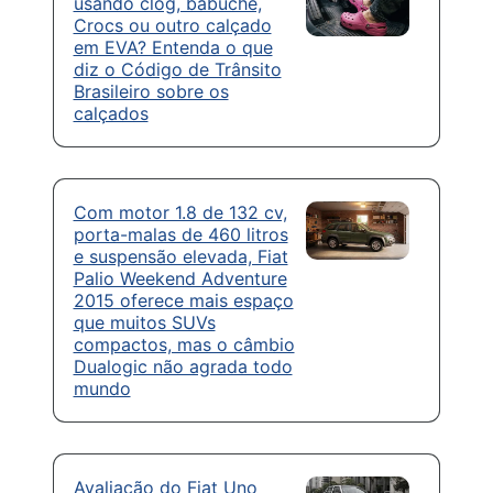
usando clog, babuche,
Crocs ou outro calçado
em EVA? Entenda o que
diz o Código de Trânsito
Brasileiro sobre os
calçados
Com motor 1.8 de 132 cv,
porta-malas de 460 litros
e suspensão elevada, Fiat
Palio Weekend Adventure
2015 oferece mais espaço
que muitos SUVs
compactos, mas o câmbio
Dualogic não agrada todo
mundo
Avaliação do Fiat Uno