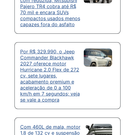
com reduzida, Mitsubishi
Pajero TR4 cobra até R$
70 mil e encara SUVs
compactos usados menos
capazes fora do asfalto
Por R$ 329.990, o Jeep
Commander Blackhawk
2027 oferece motor
Hurricane 2.0 Flex de 272
cv, sete lugares,
acabamento premium e
aceleração de 0 a 100
km/h em 7 segundos; veja
se vale a compra
Com 460L de mala, motor
1.8 de 132 cv e suspensão