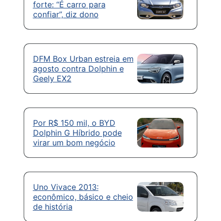
forte: “É carro para
confiar”, diz dono
DFM Box Urban estreia em
agosto contra Dolphin e
Geely EX2
Por R$ 150 mil, o BYD
Dolphin G Híbrido pode
virar um bom negócio
Uno Vivace 2013:
econômico, básico e cheio
de história