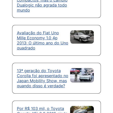
compactos, mas o câmbio
Dualogic não agrada todo
mundo
Avaliação do Fiat Uno
Mille Economy 1.0 4p
2013: O último ano do Uno
quadrado
13ª geração do Toyota
Corolla foi apresentado no
Japan Mobility Show, mas
quando disso é verdade?
Por R$ 103 mil, o Toyota