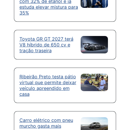
com 32% de etanol e já
estuda elevar mistura para
35%
Toyota GR GT 2027 terá
V8 híbrido de 650 cv e
tração traseira
Ribeirão Preto testa pátio
virtual que permite deixar
veículo apreendido em
casa
Carro elétrico com pneu
murcho gasta mais