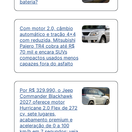
bateria?
Com motor 2.0, câmbio
automático e tração 4×4
com reduzida, Mitsubishi
Pajero TR4 cobra até R$
70 mil e encara SUVs
compactos usados menos
capazes fora do asfalto
Por R$ 329.990, o Jeep
Commander Blackhawk
2027 oferece motor
Hurricane 2.0 Flex de 272
cv, sete lugares,
acabamento premium e
aceleração de 0 a 100
km/h em 7 segundos; veja