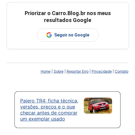
Priorizar o Carro.Blog.br nos meus
resultados Google
Seguir no Google
Home
|
Sobre
|
Reportar Erro
|
Privacidade
|
Contato
Pajero TR4: ficha técnica,
versões, preços e o que
checar antes de comprar
um exemplar usado