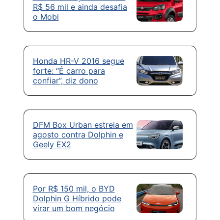
R$ 56 mil e ainda desafia
o Mobi
Honda HR-V 2016 segue
forte: “É carro para
confiar”, diz dono
DFM Box Urban estreia em
agosto contra Dolphin e
Geely EX2
Por R$ 150 mil, o BYD
Dolphin G Híbrido pode
virar um bom negócio