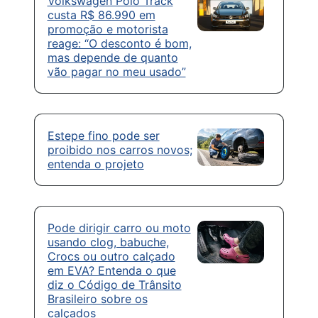
Volkswagen Polo Track
custa R$ 86.990 em
promoção e motorista
reage: “O desconto é bom,
mas depende de quanto
vão pagar no meu usado”
Estepe fino pode ser
proibido nos carros novos;
entenda o projeto
Pode dirigir carro ou moto
usando clog, babuche,
Crocs ou outro calçado
em EVA? Entenda o que
diz o Código de Trânsito
Brasileiro sobre os
calçados