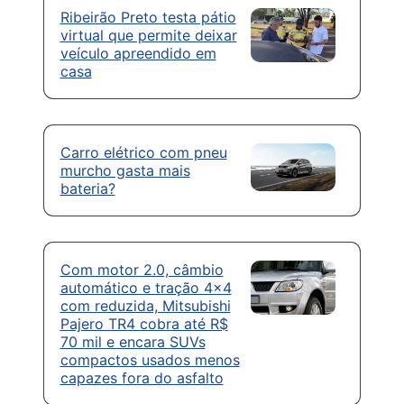
Ribeirão Preto testa pátio
virtual que permite deixar
veículo apreendido em
casa
Carro elétrico com pneu
murcho gasta mais
bateria?
Com motor 2.0, câmbio
automático e tração 4×4
com reduzida, Mitsubishi
Pajero TR4 cobra até R$
70 mil e encara SUVs
compactos usados menos
capazes fora do asfalto