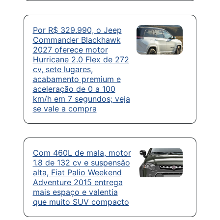
Por R$ 329.990, o Jeep
Commander Blackhawk
2027 oferece motor
Hurricane 2.0 Flex de 272
cv, sete lugares,
acabamento premium e
aceleração de 0 a 100
km/h em 7 segundos; veja
se vale a compra
Com 460L de mala, motor
1.8 de 132 cv e suspensão
alta, Fiat Palio Weekend
Adventure 2015 entrega
mais espaço e valentia
que muito SUV compacto