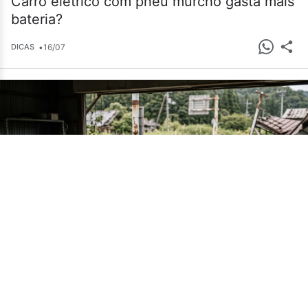
Carro elétrico com pneu murcho gasta mais
bateria?
•
16/07
DICAS
Cemitério de carros em Fukushima guarda