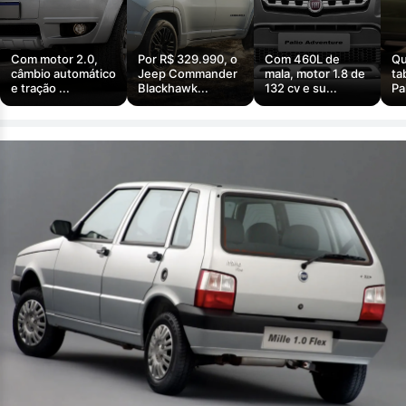
Com motor 2.0,
Por R$ 329.990, o
Com 460L de
Qu
câmbio automático
Jeep Commander
mala, motor 1.8 de
ta
e tração ...
Blackhawk...
132 cv e su...
Pa