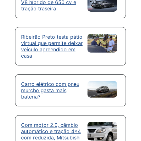
V8 híbrido de 650 cv e
tração traseira
Ribeirão Preto testa pátio
virtual que permite deixar
veículo apreendido em
casa
Carro elétrico com pneu
murcho gasta mais
bateria?
Com motor 2.0, câmbio
automático e tração 4×4
com reduzida, Mitsubishi