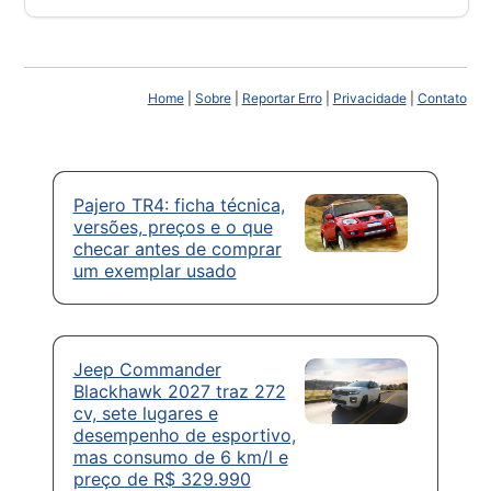
Home
|
Sobre
|
Reportar Erro
|
Privacidade
|
Contato
Pajero TR4: ficha técnica,
versões, preços e o que
checar antes de comprar
um exemplar usado
Jeep Commander
Blackhawk 2027 traz 272
cv, sete lugares e
desempenho de esportivo,
mas consumo de 6 km/l e
preço de R$ 329.990