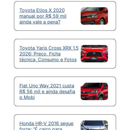
Toyota Etios X 2020
manual por R$ 59 mil
ainda vale a pena?
Toyota Yaris Cross XRX 1.5
2026: Preço, Ficha
técnica, Consumo e Fotos
Fiat Uno Way 2021 custa
R$ 56 mil e ainda desafia
o Mobi
Honda HR-V 2016 segue
forte: “É carro para