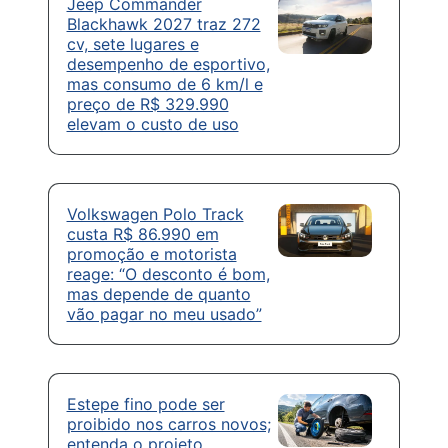
Jeep Commander
Blackhawk 2027 traz 272
cv, sete lugares e
desempenho de esportivo,
mas consumo de 6 km/l e
preço de R$ 329.990
elevam o custo de uso
Volkswagen Polo Track
custa R$ 86.990 em
promoção e motorista
reage: “O desconto é bom,
mas depende de quanto
vão pagar no meu usado”
Estepe fino pode ser
proibido nos carros novos;
entenda o projeto