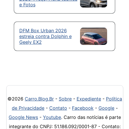
e Fotos
DFM Box Urban 2026
estreia contra Dolphin e
Geely EX2
©2026
Carro.Blog.Br
-
Sobre
-
Expediente
-
Política
de Privacidade
-
Contato
-
Facebook
-
Google
-
Google News
-
Youtube
. Carro das notícias é parte
integrante do CNPJ: 51.186.092/0001-87 - Contato: