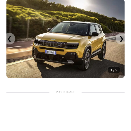
❮
❯
1
/ 2
PUBLICIDADE