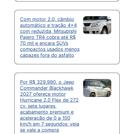
Com motor 2.0, câmbio
automático e tração 4×4
com reduzida, Mitsubishi
Pajero TR4 cobra até R$
70 mil e encara SUVs
compactos usados menos
capazes fora do asfalto
Por R$ 329.990, o Jeep
Commander Blackhawk
2027 oferece motor
Hurricane 2.0 Flex de 272
cv, sete lugares,
acabamento premium e
aceleração de 0 a 100
km/h em 7 segundos; veja
se vale a compra