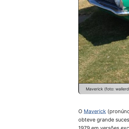
Maverick (foto: waller
O
Maverick
(pronúnc
obteve grande suces
1979 em versões exc