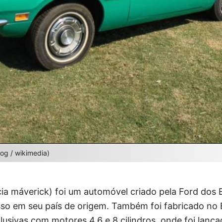
dog / wikimedia)
ia máverick) foi um automóvel criado pela Ford dos 
so em seu país de origem. Também foi fabricado no B
lusivas com motores 4,6 e 8 cilindros, onde foi lan