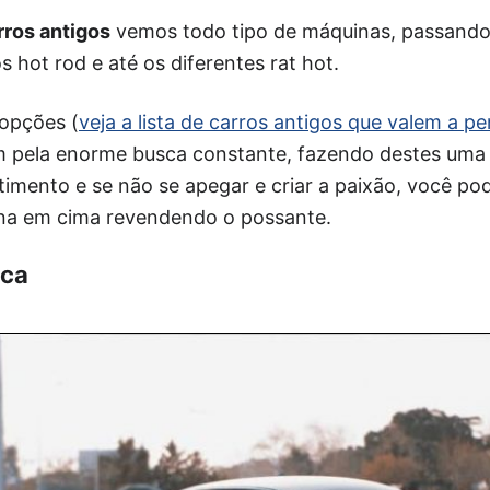
rros antigos
vemos todo tipo de máquinas, passando 
 hot rod e até os diferentes rat hot.
 opções (
veja a lista de carros antigos que valem a 
 pela enorme busca constante, fazendo destes uma
imento e se não se apegar e criar a paixão, você p
na em cima revendendo o possante.
sca