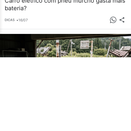
Carro elétrico com pneu murcho gasta mais
bateria?
•
16/07
DICAS
Cemitério de carros em Fukushima guarda