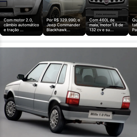
Com motor 2.0,
Por R$ 329.990, o
Com 460L de
Qu
câmbio automático
Jeep Commander
mala, motor 1.8 de
ta
e tração ...
Blackhawk...
132 cv e su...
Pa