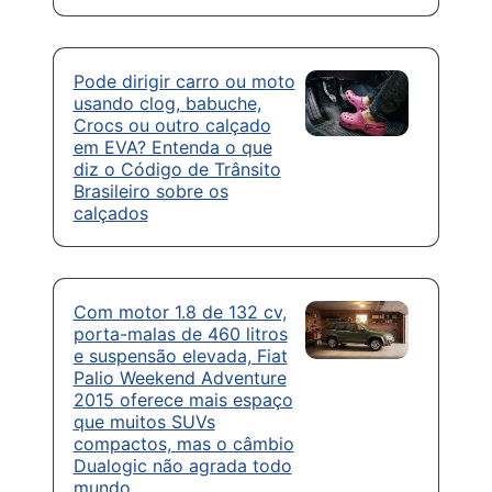
Pode dirigir carro ou moto
usando clog, babuche,
Crocs ou outro calçado
em EVA? Entenda o que
diz o Código de Trânsito
Brasileiro sobre os
calçados
Com motor 1.8 de 132 cv,
porta-malas de 460 litros
e suspensão elevada, Fiat
Palio Weekend Adventure
2015 oferece mais espaço
que muitos SUVs
compactos, mas o câmbio
Dualogic não agrada todo
mundo