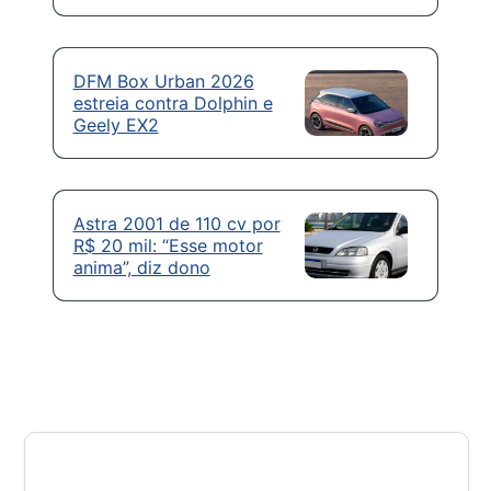
DFM Box Urban 2026
estreia contra Dolphin e
Geely EX2
Astra 2001 de 110 cv por
R$ 20 mil: “Esse motor
anima”, diz dono