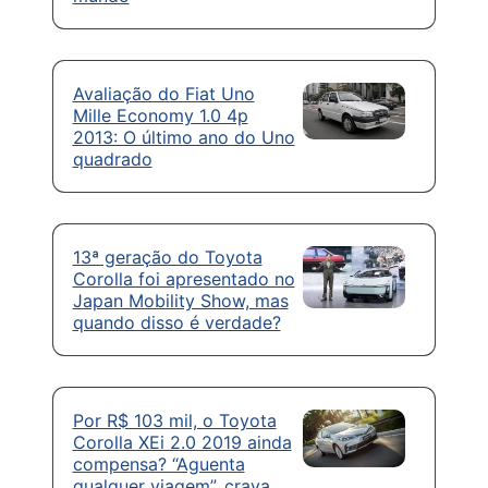
Avaliação do Fiat Uno
Mille Economy 1.0 4p
2013: O último ano do Uno
quadrado
13ª geração do Toyota
Corolla foi apresentado no
Japan Mobility Show, mas
quando disso é verdade?
Por R$ 103 mil, o Toyota
Corolla XEi 2.0 2019 ainda
compensa? “Aguenta
qualquer viagem”, crava