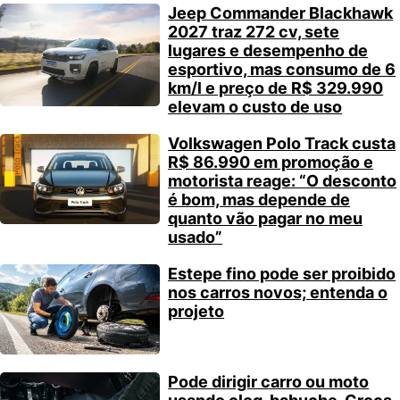
Jeep Commander Blackhawk
2027 traz 272 cv, sete
lugares e desempenho de
esportivo, mas consumo de 6
km/l e preço de R$ 329.990
elevam o custo de uso
Volkswagen Polo Track custa
R$ 86.990 em promoção e
motorista reage: “O desconto
é bom, mas depende de
quanto vão pagar no meu
usado”
Estepe fino pode ser proibido
nos carros novos; entenda o
projeto
Pode dirigir carro ou moto