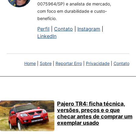
0075964/SP) e analista de mercado,
com foco em durabilidade e custo-
benefício.
Perfil
|
Contato
|
Instagram
|
LinkedIn
Home
|
Sobre
|
Reportar Erro
|
Privacidade
|
Contato
Pajero TR4: ficha técnica,
versões, preços e o que
checar antes de comprar um
exemplar usado