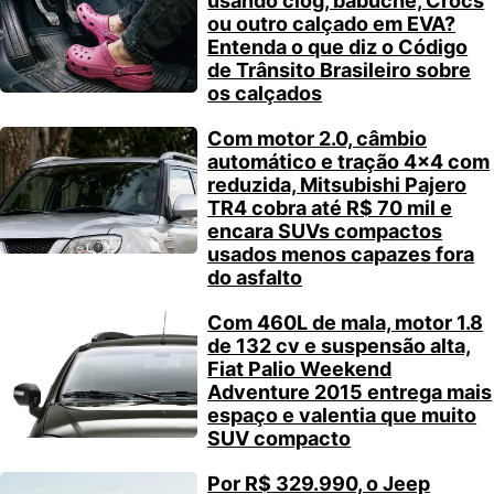
usando clog, babuche, Crocs
ou outro calçado em EVA?
Entenda o que diz o Código
de Trânsito Brasileiro sobre
os calçados
Com motor 2.0, câmbio
automático e tração 4×4 com
reduzida, Mitsubishi Pajero
TR4 cobra até R$ 70 mil e
encara SUVs compactos
usados menos capazes fora
do asfalto
Com 460L de mala, motor 1.8
de 132 cv e suspensão alta,
Fiat Palio Weekend
Adventure 2015 entrega mais
espaço e valentia que muito
SUV compacto
Por R$ 329.990, o Jeep