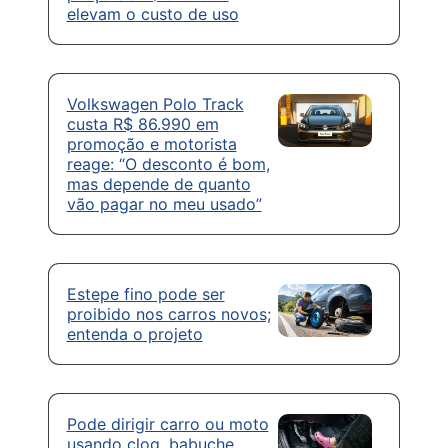
elevam o custo de uso
Volkswagen Polo Track
custa R$ 86.990 em
promoção e motorista
reage: “O desconto é bom,
mas depende de quanto
vão pagar no meu usado”
Estepe fino pode ser
proibido nos carros novos;
entenda o projeto
Pode dirigir carro ou moto
usando clog, babuche,