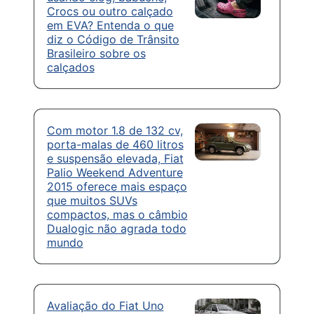
Crocs ou outro calçado
em EVA? Entenda o que
diz o Código de Trânsito
Brasileiro sobre os
calçados
Com motor 1.8 de 132 cv,
porta-malas de 460 litros
e suspensão elevada, Fiat
Palio Weekend Adventure
2015 oferece mais espaço
que muitos SUVs
compactos, mas o câmbio
Dualogic não agrada todo
mundo
Avaliação do Fiat Uno