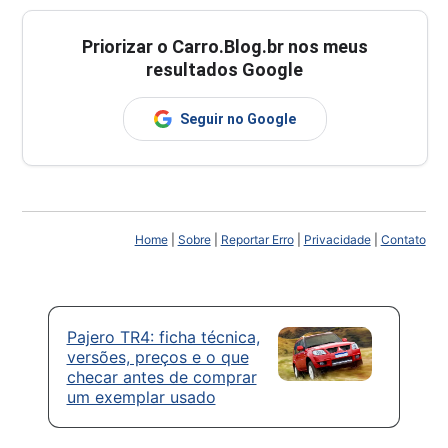
Priorizar o Carro.Blog.br nos meus
resultados Google
Seguir no Google
Home
|
Sobre
|
Reportar Erro
|
Privacidade
|
Contato
Pajero TR4: ficha técnica,
versões, preços e o que
checar antes de comprar
um exemplar usado