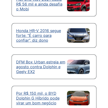
R$ 56 mil e ainda desafia
o Mobi
Honda HR-V 2016 segue
forte: “É carro para
confiar”, diz dono
DFM Box Urban estreia em
agosto contra Dolphin e
Geely EX2
Por R$ 150 mil, o BYD
Dolphin G Híbrido pode
virar um bom negócio