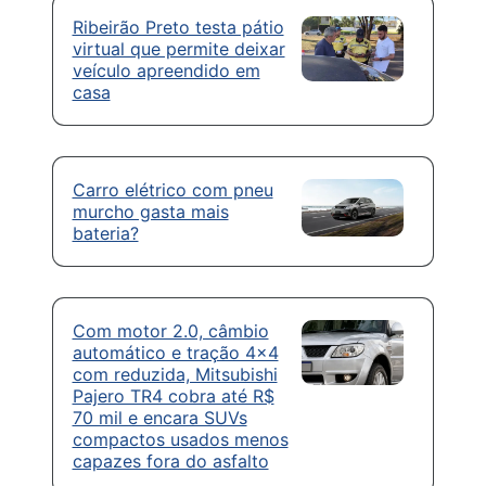
Ribeirão Preto testa pátio
virtual que permite deixar
veículo apreendido em
casa
Carro elétrico com pneu
murcho gasta mais
bateria?
Com motor 2.0, câmbio
automático e tração 4×4
com reduzida, Mitsubishi
Pajero TR4 cobra até R$
70 mil e encara SUVs
compactos usados menos
capazes fora do asfalto