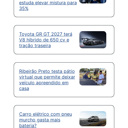
estuda elevar mistura para
35%
Toyota GR GT 2027 terá
V8 híbrido de 650 cv e
tração traseira
Ribeirão Preto testa pátio
virtual que permite deixar
veículo apreendido em
casa
Carro elétrico com pneu
murcho gasta mais
bateria?