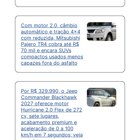
Com motor 2.0, câmbio
automático e tração 4×4
com reduzida, Mitsubishi
Pajero TR4 cobra até R$
70 mil e encara SUVs
compactos usados menos
capazes fora do asfalto
Por R$ 329.990, o Jeep
Commander Blackhawk
2027 oferece motor
Hurricane 2.0 Flex de 272
cv, sete lugares,
acabamento premium e
aceleração de 0 a 100
km/h em 7 segundos; veja