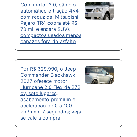
Com motor 2.0, câmbio
automático e tração 4×4
com reduzida, Mitsubishi
Pajero TR4 cobra até R$
70 mil e encara SUVs
compactos usados menos
capazes fora do asfalto
Por R$ 329.990, o Jeep
Commander Blackhawk
2027 oferece motor
Hurricane 2.0 Flex de 272
cv, sete lugares,
acabamento premium e
aceleração de 0 a 100
km/h em 7 segundos; veja
se vale a compra