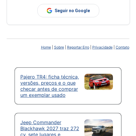
Seguir no Google
Home
|
Sobre
|
Reportar Erro
|
Privacidade
|
Contato
Pajero TR4: ficha técnica,
versões, preços e o que
checar antes de comprar
um exemplar usado
Jeep Commander
Blackhawk 2027 traz 272
cv, sete lugares e