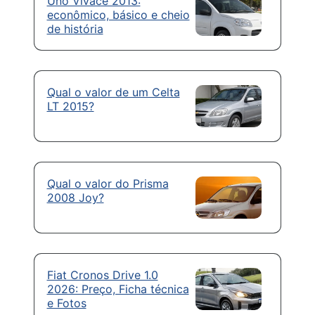
Uno Vivace 2013:
econômico, básico e cheio
de história
Qual o valor de um Celta
LT 2015?
Qual o valor do Prisma
2008 Joy?
Fiat Cronos Drive 1.0
2026: Preço, Ficha técnica
e Fotos