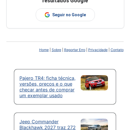
resultados Google
Seguir no Google
Home
|
Sobre
|
Reportar Erro
|
Privacidade
|
Contato
Pajero TR4: ficha técnica,
versões, preços e o que
checar antes de comprar
um exemplar usado
Jeep Commander
Blackhawk 2027 traz 272