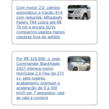
Com motor 2.0, câmbio
automático e tração 4×4
com reduzida, Mitsubishi
Pajero TR4 cobra até R$
70 mil e encara SUVs
compactos usados menos
capazes fora do asfalto
Por R$ 329.990, o Jeep
Commander Blackhawk
2027 oferece motor
Hurricane 2.0 Flex de 272
cv, sete lugares,
acabamento premium e
aceleração de 0 a 100
km/h em 7 segundos; veja
se vale a compra